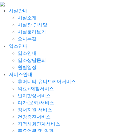
시설안내
시설소개
시설장 인사말
시설둘러보기
오시는길
입소안내
입소안내
입소상담문의
월별일정
서비스안내
휴머니티 유니트케어서비스
의료+재활서비스
인지향상서비스
여가(문화)서비스
정서지원 서비스
건강증진서비스
지역사회연계서비스
주요업무 및 일과