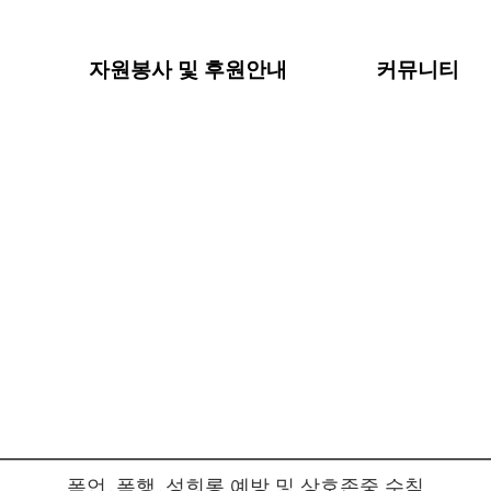
내
자원봉사 및 후원안내
커뮤니티
폭언․폭행․성희롱 예방 및 상호존중 수칙